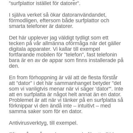
”surfplattor istället för datorer”.
I själva verket så ökar datoranvändandet,
förmodligen, eftersom både surfplattor och
smarta telefoner är datorer.
Det här upplever jag väldigt tydligt som ett
tecken på vår allmänna oförmåga när det gäller
digitala apparater. Vi kallar till exempel
fortfarande mobilen för ”telefon”, fast telefonin
bara är en av de appar som finns installerade på
den.
En from förhoppning är väl att de flesta förstår
att ”dator” i det här sammanhanget betyder ”det
som vi vanligtvis menar när vi säger ’dator'”. Inte
att en surfplatta är något helt annat än en dator.
Problemet är att när vi tänker på en surfplatta så
förknippar vi den ändå inte – intuitivt – med
samma saker som för en dator.
Antivirusverktyg, till exempel.