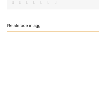
Facebook
Twitter
Reddit
LinkedIn
Tumblr
Pinterest
E-
post
Relaterade inlägg