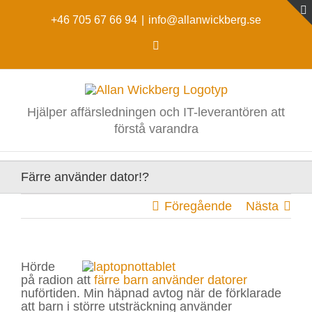
Fortsätt
till
+46 705 67 66 94
|
info@allanwickberg.se
innehållet
LinkedIn
Hjälper affärsledningen och IT-leverantören att
förstå varandra
Färre använder dator!?
Föregående
Nästa
Hörde
på radion att
färre barn använder datorer
nuförtiden. Min häpnad avtog när de förklarade
att barn i större utsträckning använder