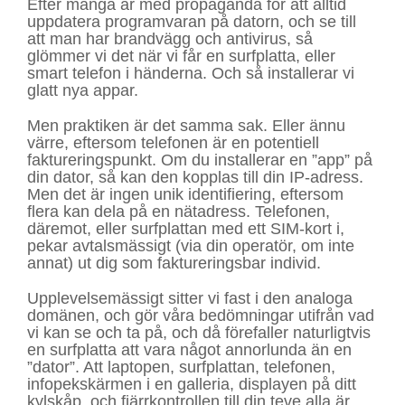
Efter många år med propaganda för att alltid
uppdatera programvaran på datorn, och se till
att man har brandvägg och antivirus, så
glömmer vi det när vi får en surfplatta, eller
smart telefon i händerna. Och så installerar vi
glatt nya appar.
Men praktiken är det samma sak. Eller ännu
värre, eftersom telefonen är en potentiell
faktureringspunkt. Om du installerar en ”app” på
din dator, så kan den kopplas till din IP-adress.
Men det är ingen unik identifiering, eftersom
flera kan dela på en nätadress. Telefonen,
däremot, eller surfplattan med ett SIM-kort i,
pekar avtalsmässigt (via din operatör, om inte
annat) ut dig som faktureringsbar individ.
Upplevelsemässigt sitter vi fast i den analoga
domänen, och gör våra bedömningar utifrån vad
vi kan se och ta på, och då förefaller naturligtvis
en surfplatta att vara något annorlunda än en
”dator”. Att laptopen, surfplattan, telefonen,
infopekskärmen i en galleria, displayen på ditt
kylskåp, och fjärrkontrollen till din teve alla är