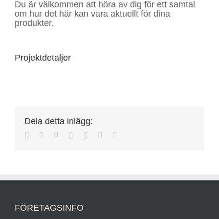
Du är välkommen att höra av dig för ett samtal
om hur det här kan vara aktuellt för dina
produkter.
Projektdetaljer
Dela detta inlägg:
Facebook
Twitter
Reddit
LinkedIn
Tumblr
Pinterest
E-
post
FÖRETAGSINFO