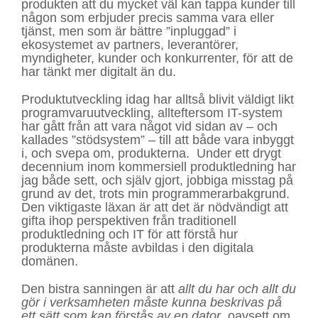
produkten att du mycket väl kan tappa kunder till
någon som erbjuder precis samma vara eller
tjänst, men som är bättre ”inpluggad” i
ekosystemet av partners, leverantörer,
myndigheter, kunder och konkurrenter, för att de
har tänkt mer digitalt än du.
Produktutveckling idag har alltså blivit väldigt likt
programvaruutveckling, allteftersom IT-system
har gått från att vara något vid sidan av – och
kallades ”stödsystem” – till att både vara inbyggt
i, och svepa om, produkterna. Under ett drygt
decennium inom kommersiell produktledning har
jag både sett, och själv gjort, jobbiga misstag på
grund av det, trots min programmerarbakgrund.
Den viktigaste läxan är att det är nödvändigt att
gifta ihop perspektiven från traditionell
produktledning och IT för att förstå hur
produkterna måste avbildas i den digitala
domänen.
Den bistra sanningen är att
allt du har och allt du
gör i verksamheten måste kunna beskrivas på
ett sätt som kan förstås av en dator
, oavsett om