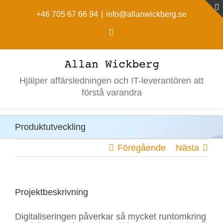
Fortsätt
till
+46 705 67 66 94
|
info@allanwickberg.se
innehållet
LinkedIn
Hjälper affärsledningen och IT-leverantören att
förstå varandra
Produktutveckling
Föregående
Nästa
Projektbeskrivning
Digitaliseringen påverkar så mycket runtomkring