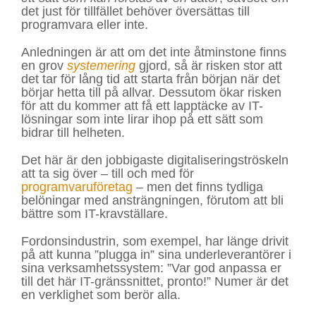
det just för tillfället behöver översättas till
programvara eller inte.
Anledningen är att om det inte åtminstone finns
en grov
systemering
gjord, så är risken stor att
det tar för lång tid att starta från början när det
börjar hetta till på allvar. Dessutom ökar risken
för att du kommer att få ett lapptäcke av IT-
lösningar som inte lirar ihop på ett sätt som
bidrar till helheten.
Det här är den jobbigaste digitaliseringströskeln
att ta sig över – till och med för
programvaruföretag
– men det finns tydliga
belöningar med ansträngningen, förutom att bli
bättre som IT-kravställare.
Fordonsindustrin, som exempel, har länge drivit
på att kunna ”plugga in” sina underleverantörer i
sina verksamhetssystem: ”Var god anpassa er
till det här IT-gränssnittet, pronto!” Numer är det
en verklighet som berör alla.