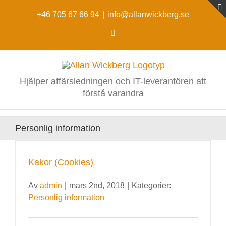
Fortsätt
till
+46 705 67 66 94
|
info@allanwickberg.se
innehållet
LinkedIn
Hjälper affärsledningen och IT-leverantören att
förstå varandra
Personlig information
Kakor (Cookies)
Av
admin
|
mars 2nd, 2018
|
Kategorier:
Personlig information