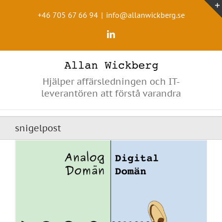
Fortsätt
till
+46 705 67 66 94
|
info@allanwickberg.se
innehållet
LinkedIn
Hjälper affärsledningen och IT-
leverantören att förstå varandra
snigelpost