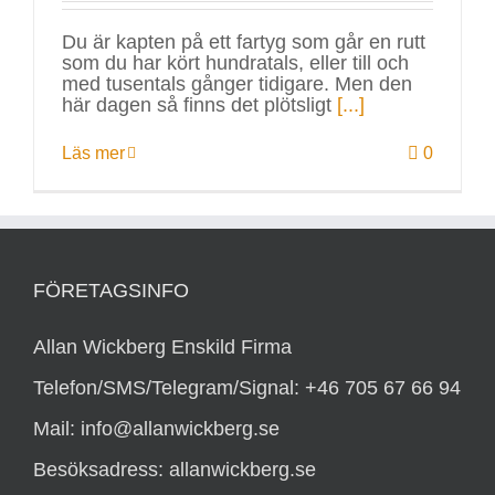
Du är kapten på ett fartyg som går en rutt
som du har kört hundratals, eller till och
med tusentals gånger tidigare. Men den
här dagen så finns det plötsligt
[...]
Läs mer
0
FÖRETAGSINFO
Allan Wickberg Enskild Firma
Telefon/SMS/Telegram/Signal: +46 705 67 66 94
Mail: info@allanwickberg.se
Besöksadress: allanwickberg.se