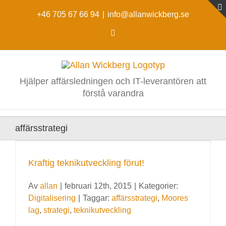
Fortsätt
till
+46 705 67 66 94
|
info@allanwickberg.se
innehållet
LinkedIn
Hjälper affärsledningen och IT-leverantören att
förstå varandra
affärsstrategi
Kraftig teknikutveckling förut!
Av
allan
|
februari 12th, 2015
|
Kategorier:
Digitalisering
|
Taggar:
affärsstrategi
,
Moores
lag
,
strategi
,
teknikutveckling