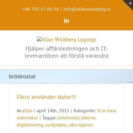
Fortsätt
till
+46 705 67 66 94
|
info@allanwickberg.se
innehållet
LinkedIn
Hjälper affärsledningen och IT-
leverantören att förstå varandra
brödrostar
Färre använder dator!?
Av
allan
|
april 14th, 2015
|
Kategorier:
Vi är bara
människor
|
Taggar:
brödrostar
,
datorer
,
digitalisering
,
surfplattor
,
våra hjärnor