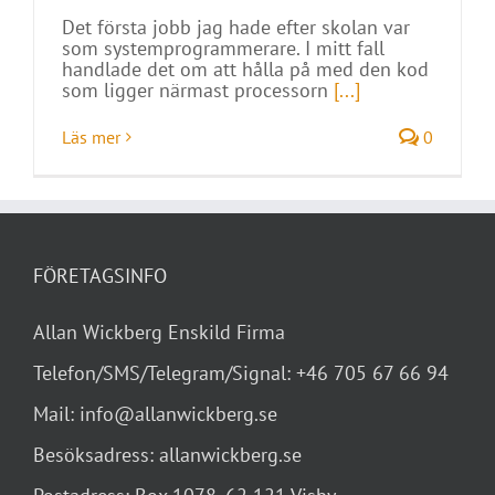
Det första jobb jag hade efter skolan var
som systemprogrammerare. I mitt fall
handlade det om att hålla på med den kod
som ligger närmast processorn
[...]
Läs mer
0
FÖRETAGSINFO
Allan Wickberg Enskild Firma
Telefon/SMS/Telegram/Signal: +46 705 67 66 94
Mail: info@allanwickberg.se
Besöksadress: allanwickberg.se