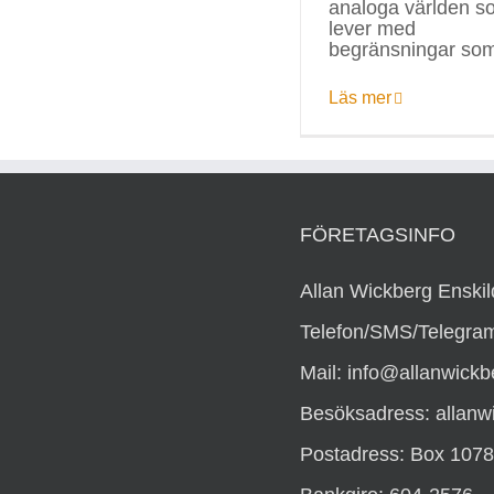
analoga världen s
lever med
begränsningar so
Läs mer
FÖRETAGSINFO
Allan Wickberg Enskil
Telefon/SMS/Telegram
Mail: info@allanwickb
Besöksadress: allanw
Postadress: Box 1078