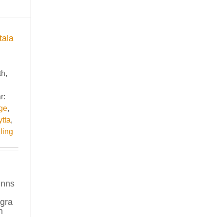
tala
th,
r:
age
,
tta
,
ling
inns
agra
n