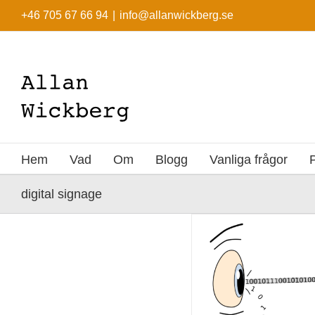
Fortsätt
+46 705 67 66 94
|
info@allanwickberg.se
till
innehållet
Hem
Vad
Om
Blogg
Vanliga frågor
digital signage