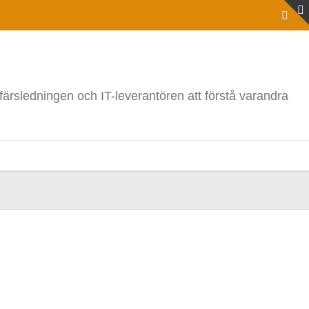
Link
ffärsledningen och IT-leverantören att förstå varandra