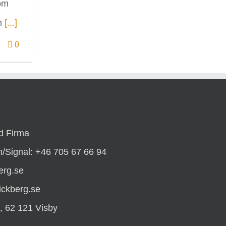
om
m
[...]
0
d Firma
/Signal: +46 705 67 66 94
erg.se
ickberg.se
, 62 121 Visby