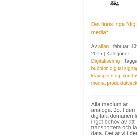
Det finns inga ”digi
media”
Av
allan
|
februari 13
2015
|
Kategorier:
Digitalisering
|
Tagga
bubblor
,
digital sign
kravspecning
,
kundny
media
,
produktutveck
Alla medium är
analoga. Jo. I den
digitala domänen f
inget behov av att
transportera och l
data. Det är vi i de