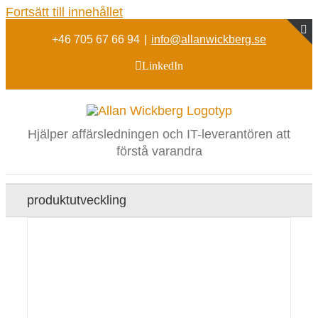
Fortsätt till innehållet
+46 705 67 66 94
|
info@allanwickberg.se
g
LinkedIn
Hjälper affärsledningen och IT-leverantören att
förstå varandra
produktutveckling