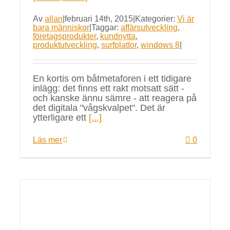
Av
allan
|
februari 14th, 2015
|
Kategorier:
Vi är
bara människor
|
Taggar:
affärsutveckling
,
företagsprodukter
,
kundnytta
,
produktutveckling
,
surfplattor
,
windows 8
|
En kortis om båtmetaforen i ett tidigare
inlägg: det finns ett rakt motsatt sätt -
och kanske ännu sämre - att reagera på
det digitala "vågskvalpet". Det är
ytterligare ett
[...]
Läs mer
0