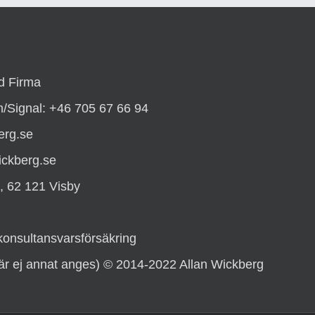
d Firma
/Signal: +46 705 67 66 94
erg.se
ickberg.se
, 62 121 Visby
konsultansvarsförsäkring
(där ej annat anges) © 2014-2022 Allan Wickberg