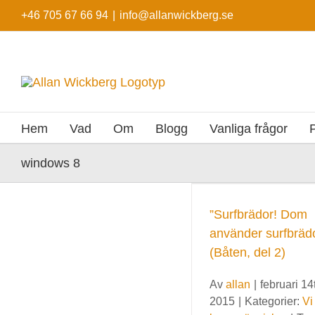
Fortsätt
+46 705 67 66 94
|
info@allanwickberg.se
till
innehållet
Hem
Vad
Om
Blogg
Vanliga frågor
windows 8
”Surfbrädor! Dom
använder surfbrädo
(Båten, del 2)
Av
allan
|
februari 14
2015
|
Kategorier:
Vi