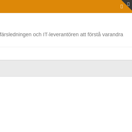
Link
ffärsledningen och IT-leverantören att förstå varandra