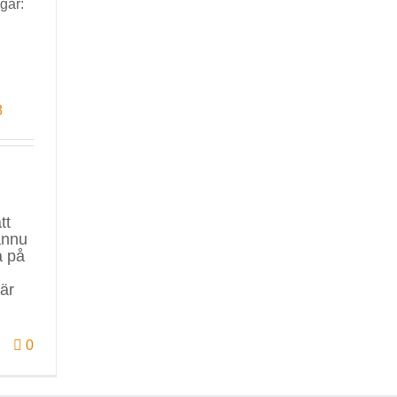
gar:
8
tt
ännu
a på
 är
0