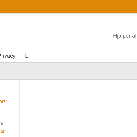
Hjälper a
Privacy
r!”
th,
 är