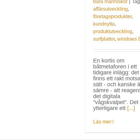
bara människor
|
Tag
affärsutveckling
,
företagsprodukter
,
kundnytta
,
produktutveckling
,
surfplattor
,
windows 
En kortis om
båtmetaforen i ett
tidigare inlägg: det
finns ett rakt motsa
sätt - och kanske 
sämre - att reager
det digitala
"vågskvalpet". Det
ytterligare ett
[...]
Läs mer