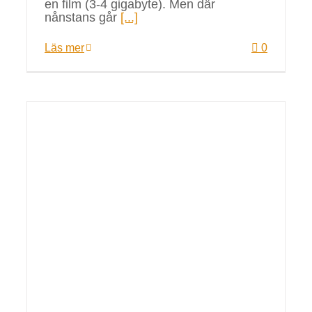
en film (3-4 gigabyte). Men där
nånstans går
[...]
Läs mer
0