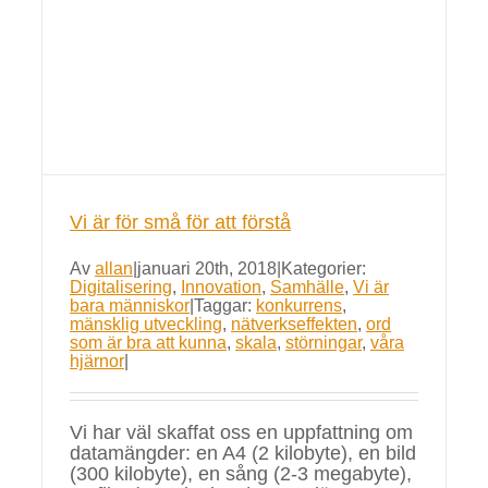
Vi är för små för att förstå
Av
allan
|
januari 20th, 2018
|
Kategorier:
Digitalisering
,
Innovation
,
Samhälle
,
Vi är
bara människor
|
Taggar:
konkurrens
,
mänsklig utveckling
,
nätverkseffekten
,
ord
som är bra att kunna
,
skala
,
störningar
,
våra
hjärnor
|
Vi har väl skaffat oss en uppfattning om
datamängder: en A4 (2 kilobyte), en bild
(300 kilobyte), en sång (2-3 megabyte),