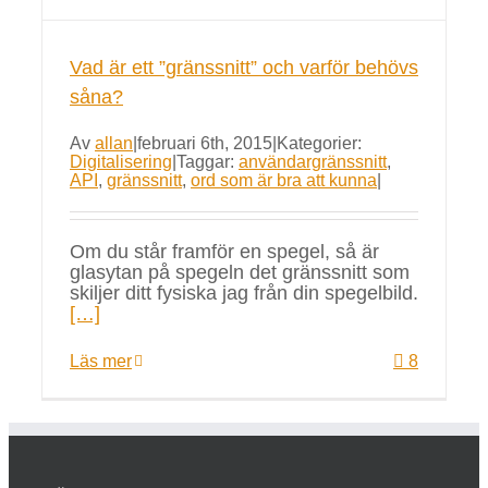
Vad är ett ”gränssnitt” och varför behövs
såna?
Av
allan
|
februari 6th, 2015
|
Kategorier:
Digitalisering
|
Taggar:
användargränssnitt
,
API
,
gränssnitt
,
ord som är bra att kunna
|
Om du står framför en spegel, så är
glasytan på spegeln det gränssnitt som
skiljer ditt fysiska jag från din spegelbild.
[…]
Läs mer
8