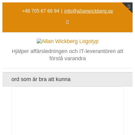
Fortsätt
till
+46 705 67 66 94
|
info@allanwickberg.se
B
innehållet
g
LinkedIn
Hjälper affärsledningen och IT-leverantören att
förstå varandra
ord som är bra att kunna