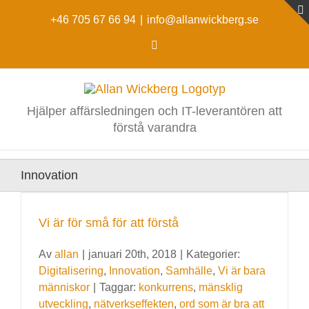
Fortsätt
till
+46 705 67 66 94
|
info@allanwickberg.se
innehållet
LinkedIn
Hjälper affärsledningen och IT-leverantören att
förstå varandra
Innovation
Vi är för små för att förstå
Av
allan
|
januari 20th, 2018
|
Kategorier:
Digitalisering
,
Innovation
,
Samhälle
,
Vi är bara
människor
|
Taggar:
konkurrens
,
mänsklig
utveckling
,
nätverkseffekten
,
ord som är bra att