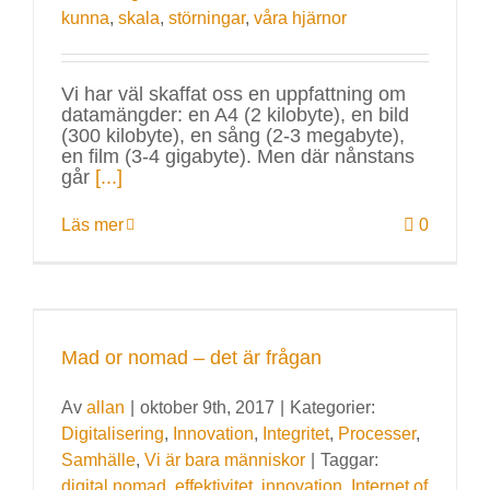
kunna
,
skala
,
störningar
,
våra hjärnor
Vi har väl skaffat oss en uppfattning om
datamängder: en A4 (2 kilobyte), en bild
(300 kilobyte), en sång (2-3 megabyte),
en film (3-4 gigabyte). Men där nånstans
går
[...]
Läs mer
0
Mad or nomad – det är frågan
Av
allan
|
oktober 9th, 2017
|
Kategorier:
Digitalisering
,
Innovation
,
Integritet
,
Processer
,
Samhälle
,
Vi är bara människor
|
Taggar:
digital nomad
,
effektivitet
,
innovation
,
Internet of