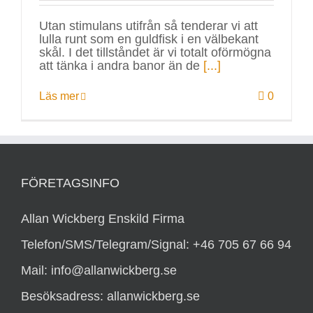
Utan stimulans utifrån så tenderar vi att
lulla runt som en guldfisk i en välbekant
skål. I det tillståndet är vi totalt oförmögna
att tänka i andra banor än de
[...]
Läs mer
0
FÖRETAGSINFO
Allan Wickberg Enskild Firma
Telefon/SMS/Telegram/Signal: +46 705 67 66 94
Mail: info@allanwickberg.se
Besöksadress: allanwickberg.se