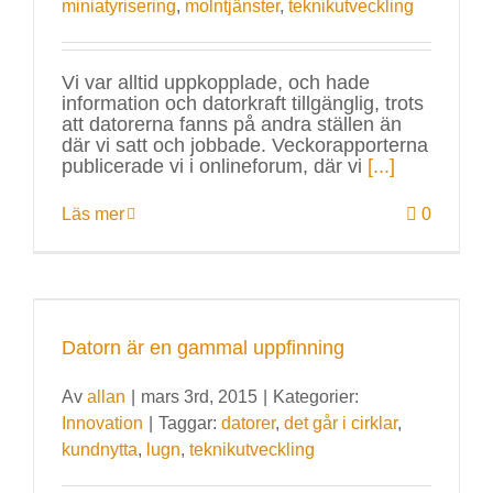
miniatyrisering
,
molntjänster
,
teknikutveckling
Vi var alltid uppkopplade, och hade
information och datorkraft tillgänglig, trots
att datorerna fanns på andra ställen än
där vi satt och jobbade. Veckorapporterna
publicerade vi i onlineforum, där vi
[...]
Läs mer
0
Datorn är en gammal uppfinning
Av
allan
|
mars 3rd, 2015
|
Kategorier:
Innovation
|
Taggar:
datorer
,
det går i cirklar
,
kundnytta
,
lugn
,
teknikutveckling