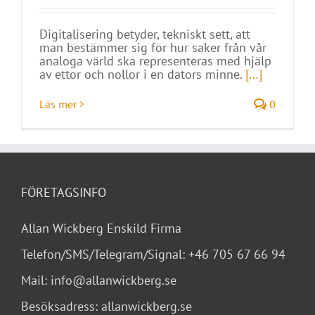
Digitalisering betyder, tekniskt sett, att
man bestämmer sig för hur saker från vår
analoga värld ska representeras med hjälp
av ettor och nollor i en dators minne.
[…]
Läs mer
0
FÖRETAGSINFO
Allan Wickberg Enskild Firma
Telefon/SMS/Telegram/Signal: +46 705 67 66 94
Mail: info@allanwickberg.se
Besöksadress: allanwickberg.se