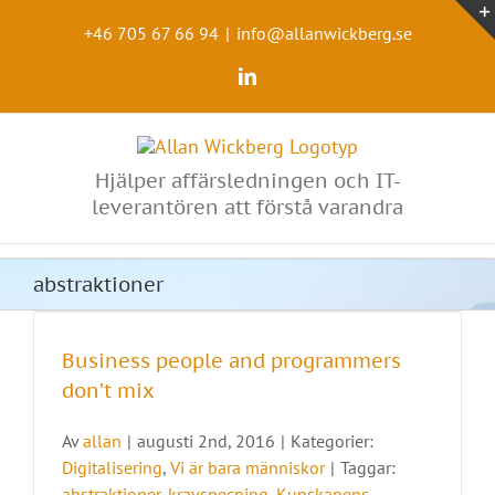
Fortsätt
till
+46 705 67 66 94
|
info@allanwickberg.se
innehållet
LinkedIn
Hjälper affärsledningen och IT-
leverantören att förstå varandra
abstraktioner
Business people and programmers
don’t mix
Av
allan
|
augusti 2nd, 2016
|
Kategorier:
Digitalisering
,
Vi är bara människor
|
Taggar:
abstraktioner
,
kravspecning
,
Kunskapens