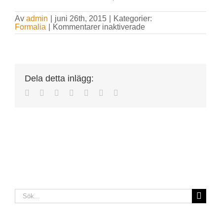
Av
admin
|
juni 26th, 2015
|
Kategorier:
för
Formalia
|
Kommentarer inaktiverade
Vem
har
gjort
illustrationer
och
bilder?
Dela detta inlägg:
Facebook
Twitter
Reddit
LinkedIn
Tumblr
Pinterest
E-
post
Sök
efter: