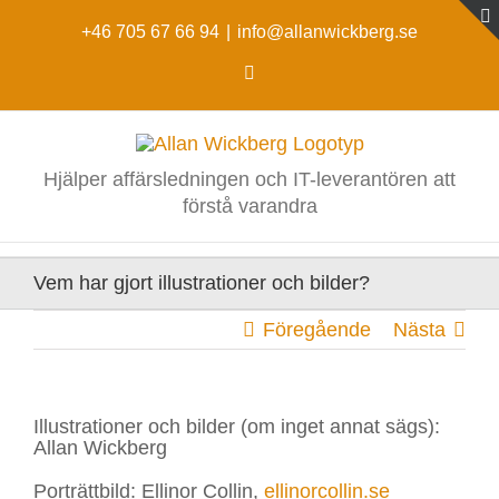
Fortsätt
till
+46 705 67 66 94
|
info@allanwickberg.se
innehållet
LinkedIn
Hjälper affärsledningen och IT-leverantören att
förstå varandra
Vem har gjort illustrationer och bilder?
Föregående
Nästa
Illustrationer och bilder (om inget annat sägs):
Allan Wickberg
Porträttbild: Ellinor Collin,
ellinorcollin.se